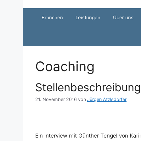
Zum
Inhalt
Branchen
Leistungen
Über uns
springen
Coaching
Stellenbeschreibun
21. November 2016
von
Jürgen Atzlsdorfer
Ein Interview mit Günther Tengel von Ka