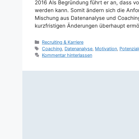
2016 Als Begründung führt er an, dass v
werden kann. Somit ändern sich die Anfo
Mischung aus Datenanalyse und Coaching
kurzfristigen Änderungen überhaupt erm
Kategorien
Recruiting & Karriere
Schlagwörter
Coaching
,
Datenanalyse
,
Motivation
,
Potenzial
Kommentar hinterlassen