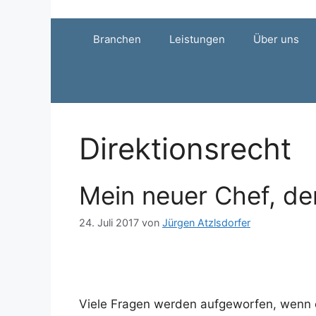
Zum
Inhalt
Branchen
Leistungen
Über uns
springen
Direktionsrecht
Mein neuer Chef, d
24. Juli 2017
von
Jürgen Atzlsdorfer
Viele Fragen werden aufgeworfen, wenn e