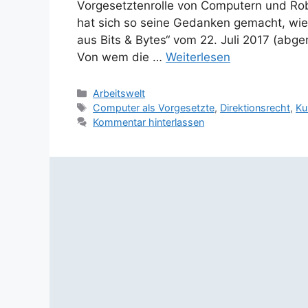
Vorgesetztenrolle von Computern und Ro
hat sich so seine Gedanken gemacht, wie 
aus Bits & Bytes“ vom 22. Juli 2017 (abg
Von wem die …
Weiterlesen
Kategorien
Arbeitswelt
Schlagwörter
Computer als Vorgesetzte
,
Direktionsrecht
,
Ku
Kommentar hinterlassen