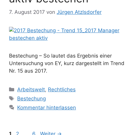
7. August 2017
von
Jürgen Atzlsdorfer
Bestechung – So lautet das Ergebnis einer
Untersuchung von EY, kurz dargestellt im Trend
Nr. 15 aus 2017.
Kategorien
Arbeitswelt
,
Rechtliches
Schlagwörter
Bestechung
Kommentar hinterlassen
Seite
Seite
Seite
1
2
…
6
Weiter
→