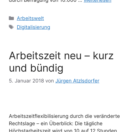
Kategorien
Arbeitswelt
Schlagwörter
Digitalisierung
Arbeitszeit neu – kurz
und bündig
5. Januar 2018
von
Jürgen Atzlsdorfer
Arbeitszeitflexibilisierung durch die veränderte
Rechtslage – ein Überblick: Die tägliche
Höchstarbeitszeit wird von 10 auf 12 Stunden