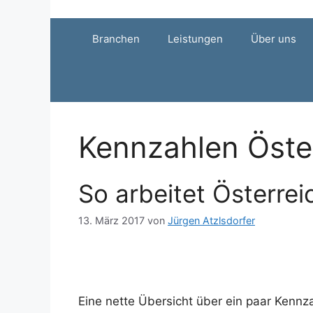
Zum
Inhalt
Branchen
Leistungen
Über uns
springen
Kennzahlen Öste
So arbeitet Österrei
13. März 2017
von
Jürgen Atzlsdorfer
Eine nette Übersicht über ein paar Kennz