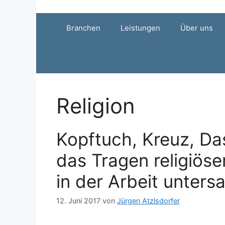
Zum
Inhalt
Branchen
Leistungen
Über uns
springen
Religion
Kopftuch, Kreuz, Da
das Tragen religiös
in der Arbeit unters
12. Juni 2017
von
Jürgen Atzlsdorfer