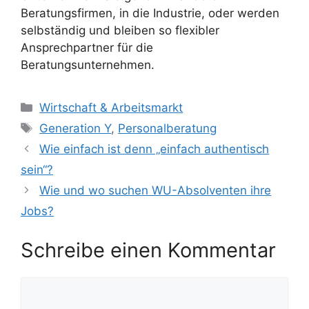
Beratungsfirmen, in die Industrie, oder werden
selbständig und bleiben so flexibler
Ansprechpartner für die
Beratungsunternehmen.
Kategorien
Wirtschaft & Arbeitsmarkt
Schlagwörter
Generation Y
,
Personalberatung
Wie einfach ist denn „einfach authentisch
sein“?
Wie und wo suchen WU-Absolventen ihre
Jobs?
Schreibe einen Kommentar
Kommentar