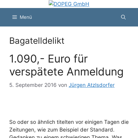
Zum
Inhalt
Menü
springen
Bagatelldelikt
1.090,- Euro für
verspätete Anmeldung
5. September 2016
von
Jürgen Atzlsdorfer
So oder so ähnlich titelten vor einigen Tagen die
Zeitungen, wie zum Beispiel der Standard.
Gedanken zu einem schwierigen Thema. Was