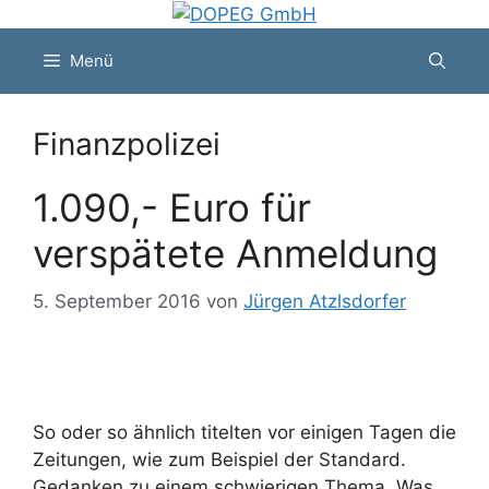
Zum
Inhalt
Menü
springen
Finanzpolizei
1.090,- Euro für
verspätete Anmeldung
5. September 2016
von
Jürgen Atzlsdorfer
So oder so ähnlich titelten vor einigen Tagen die
Zeitungen, wie zum Beispiel der Standard.
Gedanken zu einem schwierigen Thema. Was