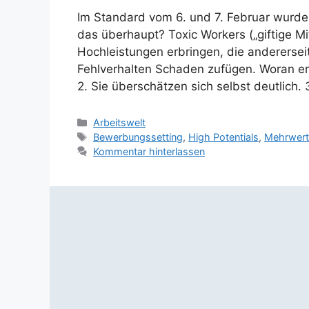
Im Standard vom 6. und 7. Februar wurden 
das überhaupt? Toxic Workers („giftige Mit
Hochleistungen erbringen, die andererse
Fehlverhalten Schaden zufügen. Woran erk
2. Sie überschätzen sich selbst deutlich.
Kategorien
Arbeitswelt
Schlagwörter
Bewerbungssetting
,
High Potentials
,
Mehrwer
Kommentar hinterlassen