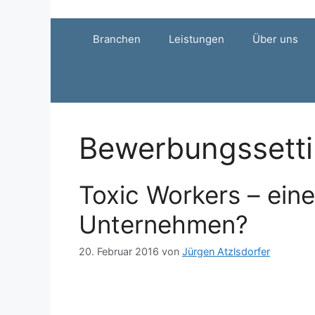
Zum
Inhalt
Branchen
Leistungen
Über uns
springen
Bewerbungssett
Toxic Workers – eine
Unternehmen?
20. Februar 2016
von
Jürgen Atzlsdorfer