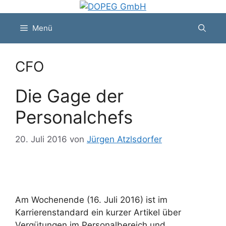
Zum
Inhalt
Menü
springen
CFO
Die Gage der
Personalchefs
20. Juli 2016
von
Jürgen Atzlsdorfer
Am Wochenende (16. Juli 2016) ist im
Karrierenstandard ein kurzer Artikel über
Vergütungen im Personalbereich und