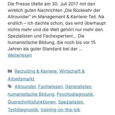
Die Presse titelte am 30. Juli 2017 mit den
wirklich guten Nachrichten „Die Rückkehr der
Allrounder“ im Management & Karriere-Teil. Na
endlich – ich dachte schon, das wird überhaupt
nichts mehr und die Welt gehört nur mehr den
Spezialisten und Fachexperten!… Die
humanistische Bildung, die noch bis vor 15
Jahren als guter Standard bei der …
Weiterlesen
Kategorien
Recruiting & Karriere
,
Wirtschaft &
Arbeitsmarkt
Schlagwörter
Allrounder
,
Fachwissen
,
Generalisten
,
humanistische Bildung
,
Psychodiagnostik
,
Querschnittsfunktionen
,
Spezialisten
,
Testdiagnostik
,
training-on-the-job