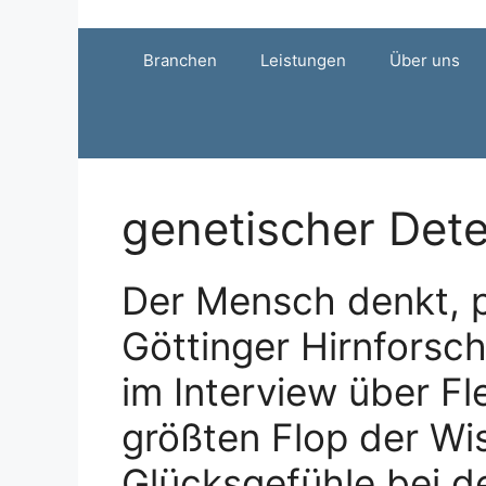
Zum
Inhalt
Branchen
Leistungen
Über uns
springen
genetischer Det
Der Mensch denkt, p
Göttinger Hirnforsch
im Interview über Fl
größten Flop der Wi
Glücksgefühle bei de