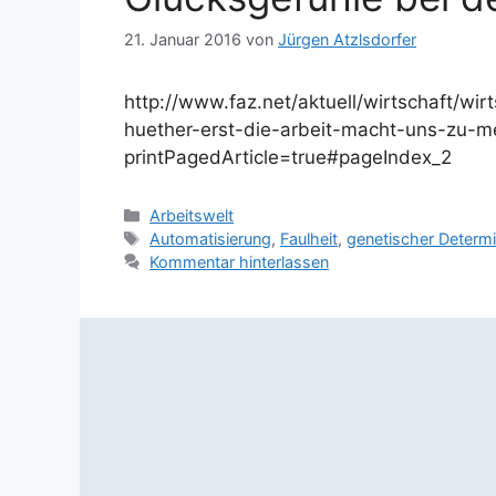
21. Januar 2016
von
Jürgen Atzlsdorfer
http://www.faz.net/aktuell/wirtschaft/wir
huether-erst-die-arbeit-macht-uns-zu-
printPagedArticle=true#pageIndex_2
Kategorien
Arbeitswelt
Schlagwörter
Automatisierung
,
Faulheit
,
genetischer Determ
Kommentar hinterlassen