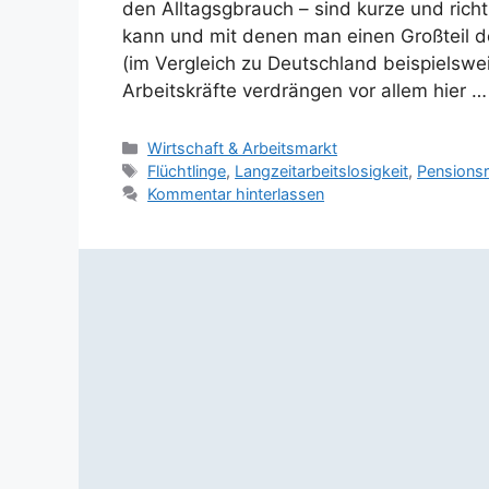
den Alltagsgbrauch – sind kurze und ric
kann und mit denen man einen Großteil d
(im Vergleich zu Deutschland beispielsw
Arbeitskräfte verdrängen vor allem hier 
Kategorien
Wirtschaft & Arbeitsmarkt
Schlagwörter
Flüchtlinge
,
Langzeitarbeitslosigkeit
,
Pensions
Kommentar hinterlassen