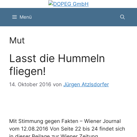
Zum
Inhalt
Menü
springen
Mut
Lasst die Hummeln
fliegen!
14. Oktober 2016
von
Jürgen Atzlsdorfer
Mit Stimmung gegen Fakten – Wiener Journal
vom 12.08.2016 Von Seite 22 bis 24 findet sich
in dieser Beilage zur Wiener Zeitung