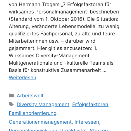
von Hermann Trogers „7 Erfolgsfaktoren für
wirksames Personalmanagement“ beschrieben
(Standard vom 1. Oktober 2016). Die Situation:
Alterung, veränderte Lebensmodelle, zu wenig
qualifiziertes Fachpersonal, zu alte und teure
MitarbeiterInnen usw. – darüber wird
gejammert. Hier gilt es anzusetzen: 1.
Wirksames Diversity-Management:
Mulitgenerationale und -kulturelle Teams als
Basis für konstruktive Zusammenarbeit …
Weiterlesen
Kategorien
Arbeitswelt
Schlagwörter
Diversity Management
,
Erfolgsfaktoren
,
Familienorientierung
,
Generationenmanagement
,
Interessen
,
Personalentwicklung
,
Proaktivität
,
Stärken
,