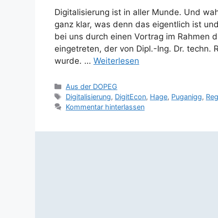
Digitalisierung ist in aller Munde. Und wa
ganz klar, was denn das eigentlich ist und
bei uns durch einen Vortrag im Rahmen
eingetreten, der von Dipl.-Ing. Dr. techn
wurde. …
Weiterlesen
Kategorien
Aus der DOPEG
Schlagwörter
Digitalisierung
,
DigitEcon
,
Hage
,
Puganigg
,
Re
Kommentar hinterlassen