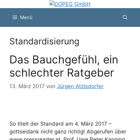
Zum
Inhalt
Menü
springen
Standardisierung
Das Bauchgefühl, ein
schlechter Ratgeber
13. März 2017
von
Jürgen Atzlsdorfer
So titelt der Standard am 4. März 2017 –
gottseidank nicht ganz richtig! Abgerufen über
www.pressreader.at. Prof. Uwe Peter Kanning