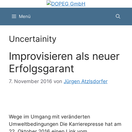
Zum
Inhalt
Menü
springen
Uncertainity
Improvisieren als neuer
Erfolgsgarant
7. November 2016
von
Jürgen Atzlsdorfer
Wege im Umgang mit veränderten
Umweltbedingungen Die Karrierepresse hat am
22. Oktober 2016 einen Link vom