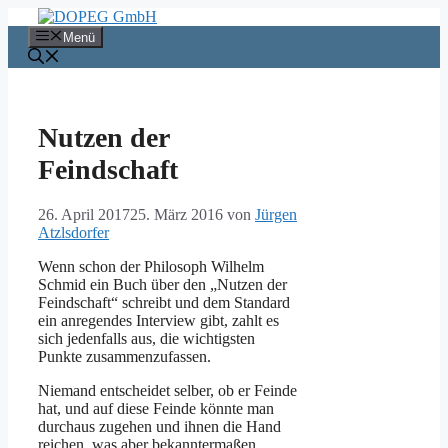
Zum
Inhalt
Menü
springen
Nutzen der
Feindschaft
26. April 2017
25. März 2016
von
Jürgen
Atzlsdorfer
Wenn schon der Philosoph Wilhelm
Schmid ein Buch über den „Nutzen der
Feindschaft“ schreibt und dem Standard
ein anregendes Interview gibt, zahlt es
sich jedenfalls aus, die wichtigsten
Punkte zusammenzufassen.
Niemand entscheidet selber, ob er Feinde
hat, und auf diese Feinde könnte man
durchaus zugehen und ihnen die Hand
reichen, was aber bekanntermaßen