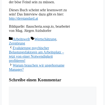
der böse Feind sein zu müssen.
Dieses Buch scheint sehr lesenswert zu
sein! Das Interview dazu gibt es hier:
http://derstandard.at
Bildquelle: flauscheria.soup.io, bearbeitet
von Mag. Jürgen Atzlsdorfer
Kategorien
Schlagwörter
Arbeitswelt
Wertschätzung
,
Zerstörung
Evaluierung psychischer
Belastungsfaktoren am Arbeitsplatz –
jetzt von einer Notwendigkeit
profitieren!
Warum brauchen wir ungehorsame
Manager?
Schreibe einen Kommentar
Kommentar