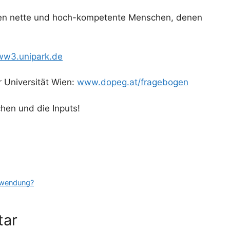
ten nette und hoch-kompetente Menschen, denen
ww3.unipark.de
r Universität Wien:
www.dopeg.at/fragebogen
hen und die Inputs!
chwendung?
tar