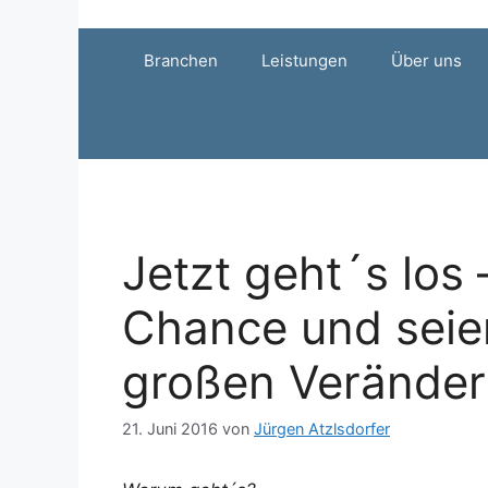
Zum
Inhalt
Branchen
Leistungen
Über uns
springen
Jetzt geht´s los 
Chance und seien
großen Veränder
21. Juni 2016
von
Jürgen Atzlsdorfer