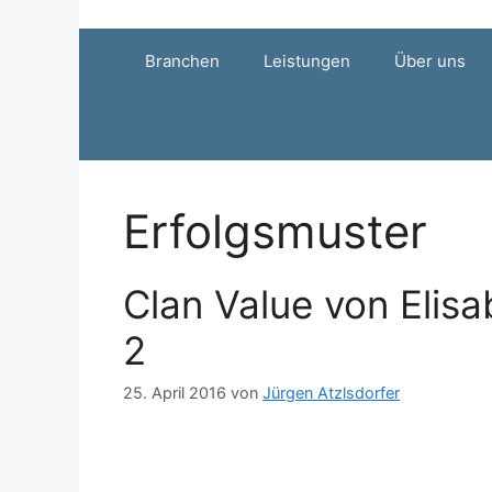
Zum
Inhalt
Branchen
Leistungen
Über uns
springen
Erfolgsmuster
Clan Value von Elisa
2
25. April 2016
von
Jürgen Atzlsdorfer