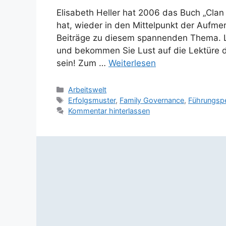
Elisabeth Heller hat 2006 das Buch „Clan
hat, wieder in den Mittelpunkt der Aufmer
Beiträge zu diesem spannenden Thema. 
und bekommen Sie Lust auf die Lektüre d
sein! Zum …
Weiterlesen
Kategorien
Arbeitswelt
Schlagwörter
Erfolgsmuster
,
Family Governance
,
Führungspe
Kommentar hinterlassen