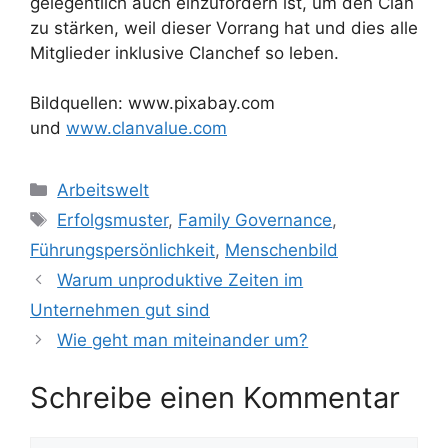
gelegentlich auch einzufordern ist, um den Clan
zu stärken, weil dieser Vorrang hat und dies alle
Mitglieder inklusive Clanchef so leben.
Bildquellen: www.pixabay.com
und
www.clanvalue.com
Kategorien
Arbeitswelt
Schlagwörter
Erfolgsmuster
,
Family Governance
,
Führungspersönlichkeit
,
Menschenbild
Warum unproduktive Zeiten im
Unternehmen gut sind
Wie geht man miteinander um?
Schreibe einen Kommentar
Kommentar