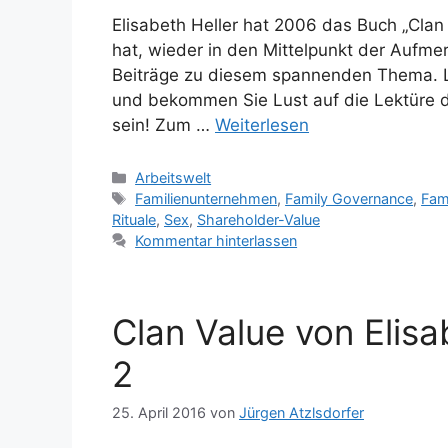
Elisabeth Heller hat 2006 das Buch „Clan
hat, wieder in den Mittelpunkt der Aufmer
Beiträge zu diesem spannenden Thema. 
und bekommen Sie Lust auf die Lektüre d
sein! Zum …
Weiterlesen
Kategorien
Arbeitswelt
Schlagwörter
Familienunternehmen
,
Family Governance
,
Fam
Rituale
,
Sex
,
Shareholder-Value
Kommentar hinterlassen
Clan Value von Elisa
2
25. April 2016
von
Jürgen Atzlsdorfer