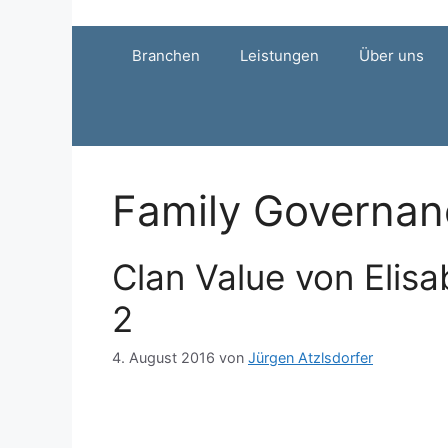
Zum
Inhalt
Branchen
Leistungen
Über uns
springen
Family Governan
Clan Value von Elisa
2
4. August 2016
von
Jürgen Atzlsdorfer