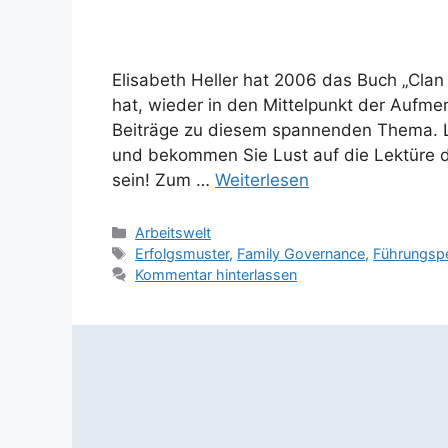
Elisabeth Heller hat 2006 das Buch „Clan
hat, wieder in den Mittelpunkt der Aufmer
Beiträge zu diesem spannenden Thema. 
und bekommen Sie Lust auf die Lektüre d
sein! Zum …
Weiterlesen
Kategorien
Arbeitswelt
Schlagwörter
Erfolgsmuster
,
Family Governance
,
Führungspe
Kommentar hinterlassen