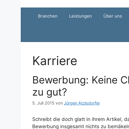
Zum
Inhalt
Branchen
Leistungen
Über uns
springen
Karriere
Bewerbung: Keine Ch
zu gut?
5. Juli 2015
von
Jürgen Atzlsdorfer
Schreibt die doch glatt in ihrem Artikel
Bewerbung insgesamt nichts zu bemäkeln i