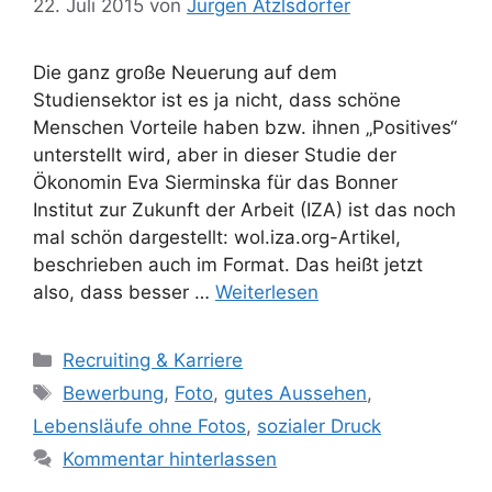
22. Juli 2015
von
Jürgen Atzlsdorfer
Die ganz große Neuerung auf dem
Studiensektor ist es ja nicht, dass schöne
Menschen Vorteile haben bzw. ihnen „Positives“
unterstellt wird, aber in dieser Studie der
Ökonomin Eva Sierminska für das Bonner
Institut zur Zukunft der Arbeit (IZA) ist das noch
mal schön dargestellt: wol.iza.org-Artikel,
beschrieben auch im Format. Das heißt jetzt
also, dass besser …
Weiterlesen
Kategorien
Recruiting & Karriere
Schlagwörter
Bewerbung
,
Foto
,
gutes Aussehen
,
Lebensläufe ohne Fotos
,
sozialer Druck
Kommentar hinterlassen