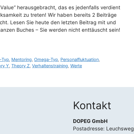
 Value“ herausgebracht, das es jedenfalls verdient
ksamkeit zu treten! Wir haben bereits 2 Beiträge
ht. Lesen Sie heute den letzten Beitrag mit und
anzen Buches – Sie werden nicht enttäuscht sein!
-Typ
,
Mentoring
,
Omega-Typ
,
Personalfluktuation
,
ry Y
,
Theory Z
,
Verhaltenstraining
,
Werte
Kontakt
DOPEG GmbH
Postadresse: Leuchsweg