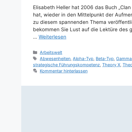
Elisabeth Heller hat 2006 das Buch „Clan
hat, wieder in den Mittelpunkt der Aufmer
zu diesem spannenden Thema veröffentlic
bekommen Sie Lust auf die Lektüre des g
…
Weiterlesen
Kategorien
Arbeitswelt
Schlagwörter
Abwesenheiten
,
Alpha-Typ
,
Beta-Typ
,
Gamma
strategische Führungskompetenz
,
Theory X
,
Theo
Kommentar hinterlassen