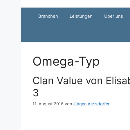
Zum
Inhalt
Branchen
Leistungen
Über uns
springen
Omega-Typ
Clan Value von Elisa
3
11. August 2016
von
Jürgen Atzlsdorfer