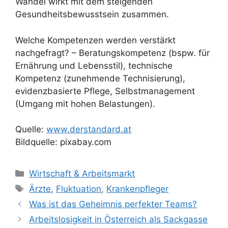
Wandel wirkt mit dem steigenden
Gesundheitsbewusstsein zusammen.
Welche Kompetenzen werden verstärkt
nachgefragt? – Beratungskompetenz (bspw. für
Ernährung und Lebensstil), technische
Kompetenz (zunehmende Technisierung),
evidenzbasierte Pflege, Selbstmanagement
(Umgang mit hohen Belastungen).
Quelle:
www.derstandard.at
Bildquelle: pixabay.com
Kategorien
Wirtschaft & Arbeitsmarkt
Schlagwörter
Ärzte
,
Fluktuation
,
Krankenpfleger
Was ist das Geheimnis perfekter Teams?
Arbeitslosigkeit in Österreich als Sackgasse