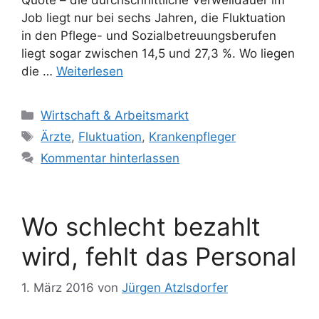
Job liegt nur bei sechs Jahren, die Fluktuation
in den Pflege- und Sozialbetreuungsberufen
liegt sogar zwischen 14,5 und 27,3 %. Wo liegen
die …
Weiterlesen
Kategorien
Wirtschaft & Arbeitsmarkt
Schlagwörter
Ärzte
,
Fluktuation
,
Krankenpfleger
Kommentar hinterlassen
Wo schlecht bezahlt
wird, fehlt das Personal
1. März 2016
von
Jürgen Atzlsdorfer