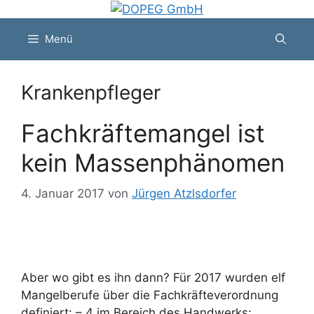
Zum
Inhalt
Menü
springen
Krankenpfleger
Fachkräftemangel ist
kein Massenphänomen
4. Januar 2017
von
Jürgen Atzlsdorfer
Aber wo gibt es ihn dann? Für 2017 wurden elf
Mangelberufe über die Fachkräfteverordnung
definiert: – 4 im Bereich des Handwerks: