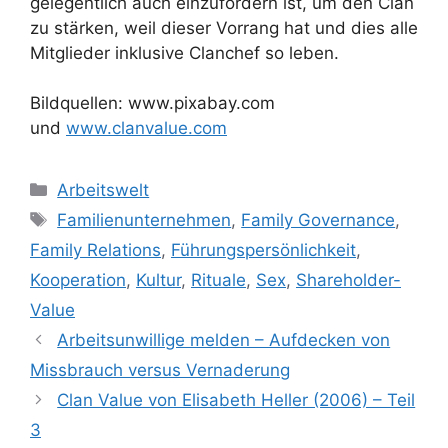
gelegentlich auch einzufordern ist, um den Clan
zu stärken, weil dieser Vorrang hat und dies alle
Mitglieder inklusive Clanchef so leben.
Bildquellen: www.pixabay.com
und
www.clanvalue.com
Kategorien
Arbeitswelt
Schlagwörter
Familienunternehmen
,
Family Governance
,
Family Relations
,
Führungspersönlichkeit
,
Kooperation
,
Kultur
,
Rituale
,
Sex
,
Shareholder-
Value
Arbeitsunwillige melden – Aufdecken von
Missbrauch versus Vernaderung
Clan Value von Elisabeth Heller (2006) – Teil
3