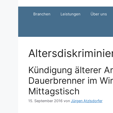
Zum
Inhalt
Branchen
Leistungen
Über uns
springen
Altersdiskrimini
Kündigung älterer A
Dauerbrenner im Wi
Mittagstisch
15. September 2016
von
Jürgen Atzlsdorfer