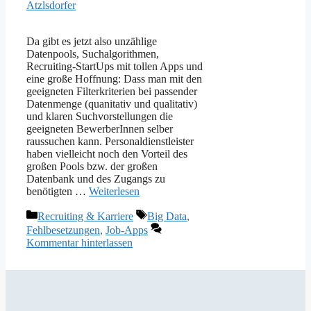
Atzlsdorfer
Da gibt es jetzt also unzählige
Datenpools, Suchalgorithmen,
Recruiting-StartUps mit tollen Apps und
eine große Hoffnung: Dass man mit den
geeigneten Filterkriterien bei passender
Datenmenge (quanitativ und qualitativ)
und klaren Suchvorstellungen die
geeigneten BewerberInnen selber
raussuchen kann. Personaldienstleister
haben vielleicht noch den Vorteil des
großen Pools bzw. der großen
Datenbank und des Zugangs zu
benötigten …
Weiterlesen
Kategorien
Schlagwörter
Recruiting & Karriere
Big Data
,
Fehlbesetzungen
,
Job-Apps
Kommentar hinterlassen