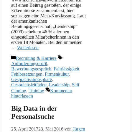
auf einen Beitrag gestoßen, der einige
Erkenntnisse zusammenfasst, hier
sozusagen eine Meta-Kurzfassung. Laut
der amerikanischen
Beratungsgesellschaft „Leadership“
(2009) scheitern 46 % aller neu
eingestellten MitarbeiterInnen in den
ersten 18 Monaten. Bei den immensen
…
Weiterlesen
Kategorien
Schlagwörter
Recruiting & Karriere
Anforderungsprofil
,
Bewerbungsgespräch
,
Fahrlässigkeit
,
Fehlbesetzungen
,
Firmenkultur
,
Gesprächsatmosphäre
,
Gesprächsleitfaden
,
Leadership
,
Self
Cloning
,
Training
Kommentar
hinterlassen
Big Data in der
Personalsuche
25. April 2017
23. Mai 2016
von
Jürgen