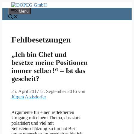
Zum
Inhalt
Menü
springen
Fehlbesetzungen
„Ich bin Chef und
besetze meine Positionen
immer selber!“ – Ist das
gescheit?
25. April 2017
12. September 2016
von
Jürgen Atzlsdorfer
Argumente für einen reflektierten
Umgang mit einem Thema, das stark
polarisiert und viel mit
Selbsteinschätzung zu tun hat Bei
www.menschen-im-vertrieb.at bin ich