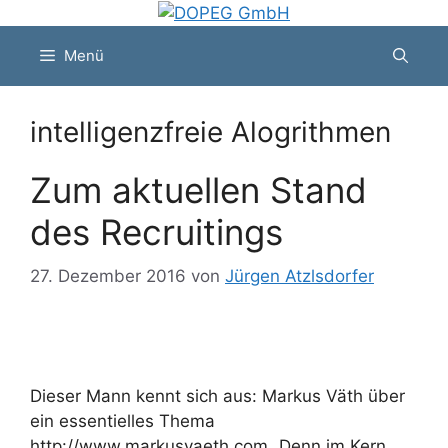
Zum
Inhalt
Menü
springen
intelligenzfreie Alogrithmen
Zum aktuellen Stand
des Recruitings
27. Dezember 2016
von
Jürgen Atzlsdorfer
Dieser Mann kennt sich aus: Markus Väth über
ein essentielles Thema
http://www.markusvaeth.com „Denn im Kern