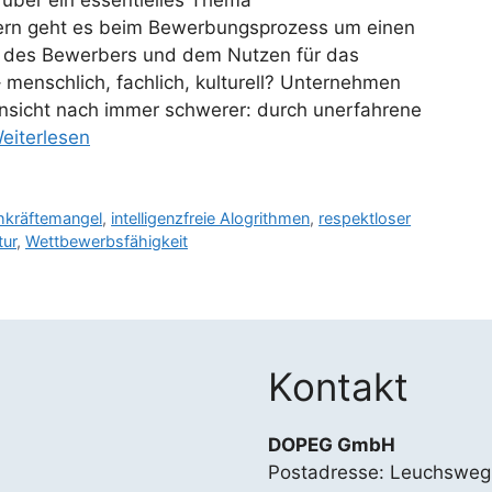
 über ein essentielles Thema
ern geht es beim Bewerbungsprozess um einen
t des Bewerbers und dem Nutzen für das
enschlich, fachlich, kulturell? Unternehmen
nsicht nach immer schwerer: durch unerfahrene
eiterlesen
hkräftemangel
,
intelligenzfreie Alogrithmen
,
respektloser
ur
,
Wettbewerbsfähigkeit
Kontakt
DOPEG GmbH
Postadresse: Leuchsweg