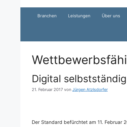
Zum
Inhalt
Branchen
Leistungen
Über uns
springen
Wettbewerbsfähi
Digital selbstständi
21. Februar 2017
von
Jürgen Atzlsdorfer
Der Standard befürchtet am 11. Februar 