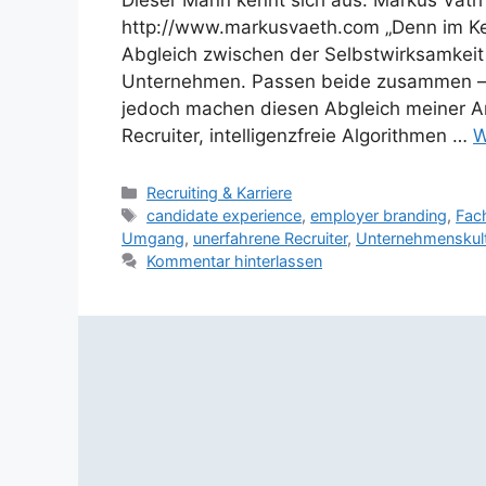
Dieser Mann kennt sich aus: Markus Väth
http://www.markusvaeth.com „Denn im K
Abgleich zwischen der Selbstwirksamkei
Unternehmen. Passen beide zusammen – m
jedoch machen diesen Abgleich meiner A
Recruiter, intelligenzfreie Algorithmen …
W
Kategorien
Recruiting & Karriere
Schlagwörter
candidate experience
,
employer branding
,
Fac
Umgang
,
unerfahrene Recruiter
,
Unternehmenskult
Kommentar hinterlassen