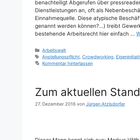
benachteiligt Abgerufen über pressreader
Dienstleistungen an, oft als Nebenbeschäf
Einnahmequelle. Diese atypische Beschäf
genannt werden können?…) treibt Gewerksc
bestehende Arbeitsrecht hier einfach …
W
Kategorien
Arbeitswelt
Schlagwörter
Anstellungspflicht
,
Crowdworking
,
Eigeninitiat
Kommentar hinterlassen
Zum aktuellen Stand
27. Dezember 2016
von
Jürgen Atzlsdorfer