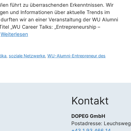
 Wien führt zu überraschenden Erkenntnissen. Wir
gen und Informationen über aktuelle Trends im
urften wir an einer Veranstaltung der WU Alumni
tel „WU Career Talks: „Entrepreneurship –
…
Weiterlesen
tika
,
soziale Netzwerke
,
WU-Alumni-Entrepreneur des
Kontakt
DOPEG GmbH
Postadresse: Leuchsweg
+43 1 93 466 14