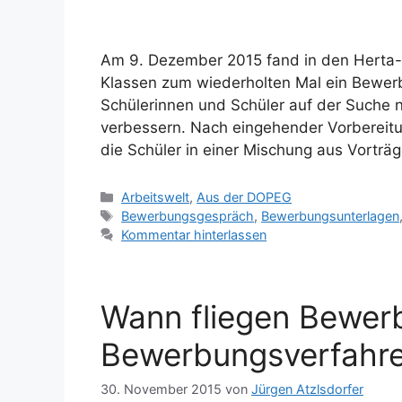
Am 9. Dezember 2015 fand in den Herta-F
Klassen zum wiederholten Mal ein Bewer
Schülerinnen und Schüler auf der Suche n
verbessern. Nach eingehender Vorbereit
die Schüler in einer Mischung aus Vortr
Kategorien
Arbeitswelt
,
Aus der DOPEG
Schlagwörter
Bewerbungsgespräch
,
Bewerbungsunterlagen
Kommentar hinterlassen
Wann fliegen Bewer
Bewerbungsverfahr
30. November 2015
von
Jürgen Atzlsdorfer