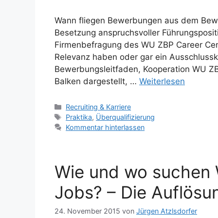
Wann fliegen Bewerbungen aus dem Bewer
Besetzung anspruchsvoller Führungsposi
Firmenbefragung des WU ZBP Career Cente
Relevanz haben oder gar ein Ausschlusskri
Bewerbungsleitfaden, Kooperation WU ZB
Balken dargestellt, …
Weiterlesen
Kategorien
Recruiting & Karriere
Schlagwörter
Praktika
,
Überqualifizierung
Kommentar hinterlassen
Wie und wo suchen 
Jobs? – Die Auflösu
24. November 2015
von
Jürgen Atzlsdorfer