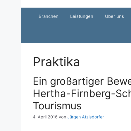
Zum
Inhalt
Branchen
Leistungen
Über uns
springen
Praktika
Ein großartiger Bew
Hertha-Firnberg-Sch
Tourismus
4. April 2016
von
Jürgen Atzlsdorfer