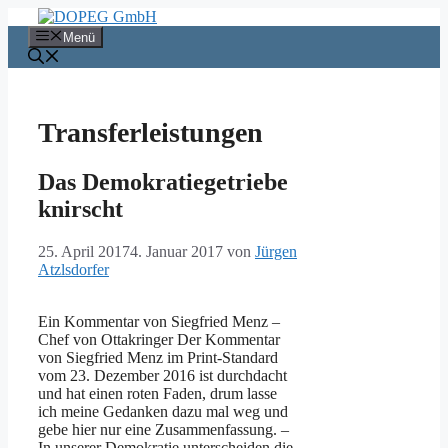
Zum
Inhalt
Menü
springen
Transferleistungen
Das Demokratiegetriebe
knirscht
25. April 2017
4. Januar 2017
von
Jürgen
Atzlsdorfer
Ein Kommentar von Siegfried Menz –
Chef von Ottakringer Der Kommentar
von Siegfried Menz im Print-Standard
vom 23. Dezember 2016 ist durchdacht
und hat einen roten Faden, drum lasse
ich meine Gedanken dazu mal weg und
gebe hier nur eine Zusammenfassung. –
In unserer Demokratie unterscheiden die