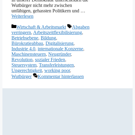
Wutbürger nicht mehr zwischen
unfähigen, gehassten Politikern und …
Weiterlesen
Kategorien
Schlagwörter
Wirtschaft & Arbeitsmarkt
Abgaben
verringern
,
Arbeitszeitflexibilisierung
,
Betriebsebene
,
Bildung
,
Bürokratieabbau
,
Digitalisierung
,
Industrie 4.0
,
internationale Konzerne
,
Maschinensteuern
,
Neugründer
,
Revolution
,
sozialer Frieden
,
Steuersystem
,
Transferleistungen
,
Ungerechtigkeit
,
working poor
,
Wutbürger
Kommentar hinterlassen