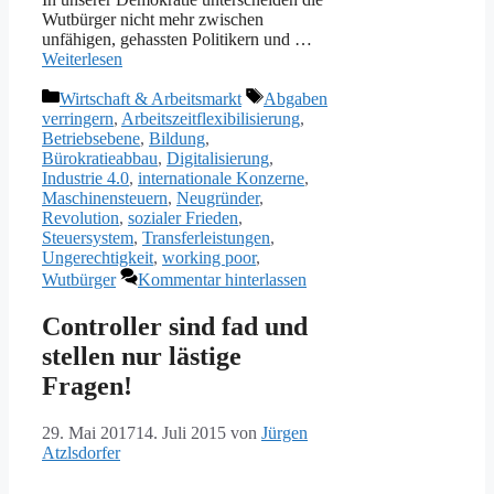
Wutbürger nicht mehr zwischen
unfähigen, gehassten Politikern und …
Weiterlesen
Kategorien
Schlagwörter
Wirtschaft & Arbeitsmarkt
Abgaben
verringern
,
Arbeitszeitflexibilisierung
,
Betriebsebene
,
Bildung
,
Bürokratieabbau
,
Digitalisierung
,
Industrie 4.0
,
internationale Konzerne
,
Maschinensteuern
,
Neugründer
,
Revolution
,
sozialer Frieden
,
Steuersystem
,
Transferleistungen
,
Ungerechtigkeit
,
working poor
,
Wutbürger
Kommentar hinterlassen
Controller sind fad und
stellen nur lästige
Fragen!
29. Mai 2017
14. Juli 2015
von
Jürgen
Atzlsdorfer