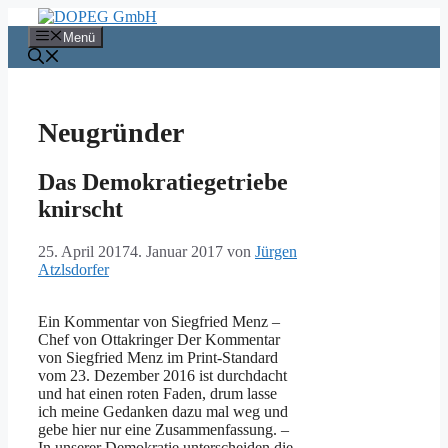
Zum
Inhalt
Menü
springen
Neugründer
Das Demokratiegetriebe
knirscht
25. April 2017
4. Januar 2017
von
Jürgen
Atzlsdorfer
Ein Kommentar von Siegfried Menz –
Chef von Ottakringer Der Kommentar
von Siegfried Menz im Print-Standard
vom 23. Dezember 2016 ist durchdacht
und hat einen roten Faden, drum lasse
ich meine Gedanken dazu mal weg und
gebe hier nur eine Zusammenfassung. –
In unserer Demokratie unterscheiden die