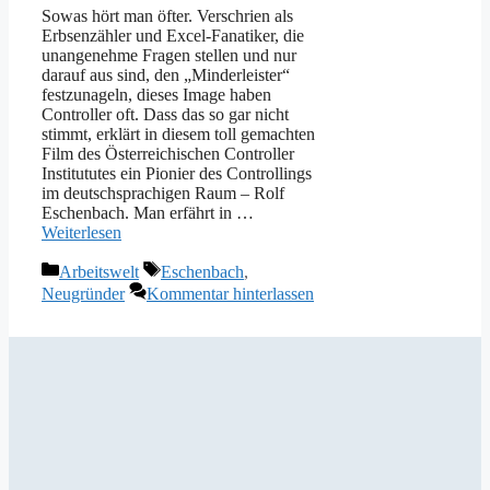
Sowas hört man öfter. Verschrien als
Erbsenzähler und Excel-Fanatiker, die
unangenehme Fragen stellen und nur
darauf aus sind, den „Minderleister“
festzunageln, dieses Image haben
Controller oft. Dass das so gar nicht
stimmt, erklärt in diesem toll gemachten
Film des Österreichischen Controller
Institututes ein Pionier des Controllings
im deutschsprachigen Raum – Rolf
Eschenbach. Man erfährt in …
Weiterlesen
Kategorien
Schlagwörter
Arbeitswelt
Eschenbach
,
Neugründer
Kommentar hinterlassen