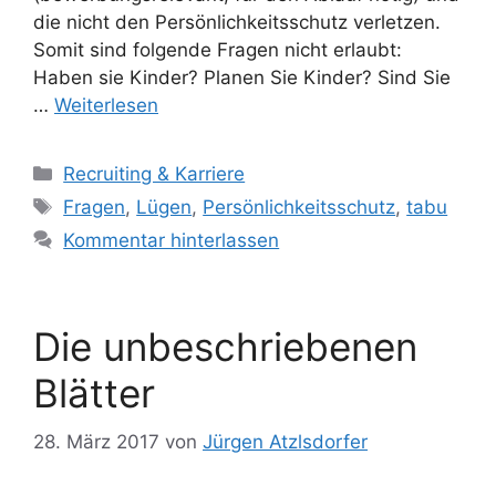
die nicht den Persönlichkeitsschutz verletzen.
Somit sind folgende Fragen nicht erlaubt:
Haben sie Kinder? Planen Sie Kinder? Sind Sie
…
Weiterlesen
Kategorien
Recruiting & Karriere
Schlagwörter
Fragen
,
Lügen
,
Persönlichkeitsschutz
,
tabu
Kommentar hinterlassen
Die unbeschriebenen
Blätter
28. März 2017
von
Jürgen Atzlsdorfer