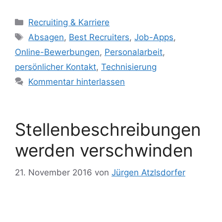
Kategorien
Recruiting & Karriere
Schlagwörter
Absagen
,
Best Recruiters
,
Job-Apps
,
Online-Bewerbungen
,
Personalarbeit
,
persönlicher Kontakt
,
Technisierung
Kommentar hinterlassen
Stellenbeschreibungen
werden verschwinden
21. November 2016
von
Jürgen Atzlsdorfer