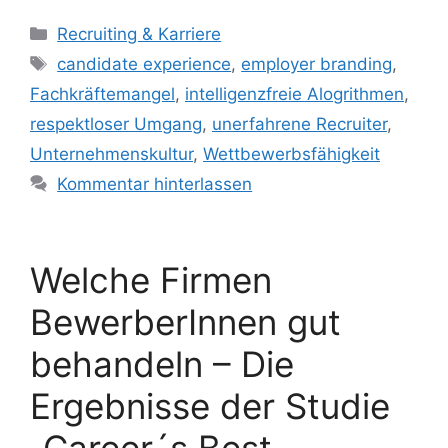
Kategorien
Recruiting & Karriere
Schlagwörter
candidate experience
,
employer branding
,
Fachkräftemangel
,
intelligenzfreie Alogrithmen
,
respektloser Umgang
,
unerfahrene Recruiter
,
Unternehmenskultur
,
Wettbewerbsfähigkeit
Kommentar hinterlassen
Welche Firmen
BewerberInnen gut
behandeln – Die
Ergebnisse der Studie
„Career´s Best