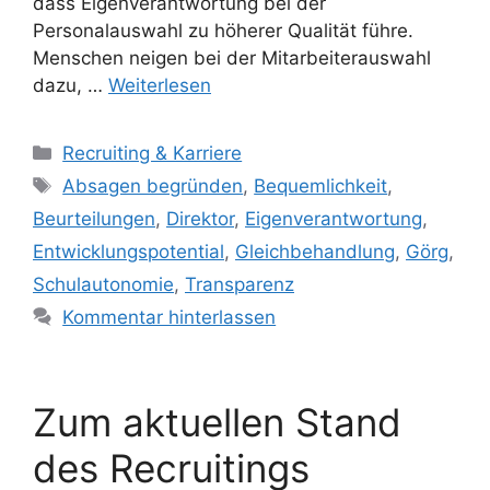
dass Eigenverantwortung bei der
Personalauswahl zu höherer Qualität führe.
Menschen neigen bei der Mitarbeiterauswahl
dazu, …
Weiterlesen
Kategorien
Recruiting & Karriere
Schlagwörter
Absagen begründen
,
Bequemlichkeit
,
Beurteilungen
,
Direktor
,
Eigenverantwortung
,
Entwicklungspotential
,
Gleichbehandlung
,
Görg
,
Schulautonomie
,
Transparenz
Kommentar hinterlassen
Zum aktuellen Stand
des Recruitings