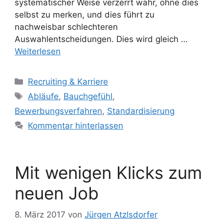
systematischer Weise verzerrt wahr, ohne dies
selbst zu merken, und dies führt zu
nachweisbar schlechteren
Auswahlentscheidungen. Dies wird gleich …
Weiterlesen
Kategorien
Recruiting & Karriere
Schlagwörter
Abläufe
,
Bauchgefühl
,
Bewerbungsverfahren
,
Standardisierung
Kommentar hinterlassen
Mit wenigen Klicks zum
neuen Job
8. März 2017
von
Jürgen Atzlsdorfer